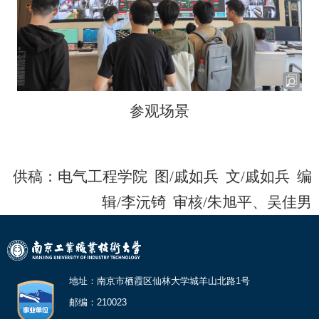
参观场景
供稿：
电气工程学院
图/
戚如兵
文/
戚如兵
编
辑/
李沅锜
审核/
朱旭平、吴佳男
地址：南京市栖霞区仙林大学城羊山北路1号
邮编：210023