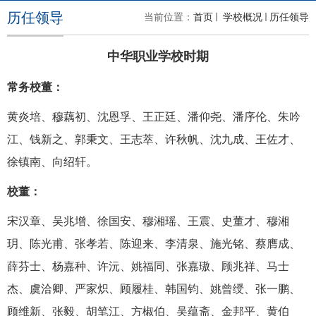
历任领导
当前位置：
首页
学校概况
历任领导
中华职业学校时期
常务校董：
黄炎培、穆藕初、沈恩孚、王正廷、潘仰尧、潘序伦、朱吟
江、钱新之、郭秉文、王志萃、许秋帆、沈九成、王佐才、
徐镇南、向绍轩。
校董：
宋汉章、吴兆增、徐国安、穆湘瑶、王震、史董才、穆湘
玥、陈光甫、张孝若、陈迎来、李清泉、施光铭、蔡膺成、
薛芬士、杨嘉种、许沅、姚福同、张嘉璈、顾兆祥、马士
杰、虞洽卿、严家炽、顾履桂、韩国钧、姚曾绶、张一鹏、
顾维新、张毅、胡笔江、方椒伯、吴蕴斋、金邦平、黄伯