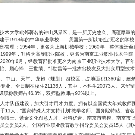
技术大学毗邻著名的钟山风景区，是一所历史悠久、底蕴厚重
建于1918年的中华职业学校——我国第一所以“职业”冠名的学
部管理；1954年，更名为上海机械学校；1960年，整体搬迁
1999年，升格为高等职业院校，更名为南京工业职业技术学院
2020年6月，经教育部批准更名为南京工业职业技术大学。百
怡、顾心怿、王世绩、邹世昌等一批杰出校友及大批实用型技术
、中山、天堂、龙袍（规划）四校区，占地面积1360亩，建筑面
专业。全日制在校生21136人，其中，本科生20073人。来华
高级职称教师占46.3%，双师型教师占92%以上。
人才队伍建设，加大引才用才力度。拥有以全国黄大年式教师
能手11人，“国家特殊人才支持计划”教学名师、国务院特贴、省名
创博士、紫金文化创意人才、社科优青、南京市劳模、南京市“五一
员会委员2人、全国行业职业教育教学指导委员会委员15人（其