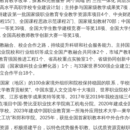
教育教学改革，探索和完善服务“两个高端”的“三性一体化”高
高水平高职学校专业建设计划；主持参与国家级教学成果奖7项，
持建设第一批国家级职业教育专业教学资源库项目4个、中央财
程15门、全国课程思政示范课程2门、国家规划教材70部；中国
一等奖39项、全国大学生数学建模竞赛一等奖18项、全国大学
，全国高校教师教学创新大赛一等奖1项。
教融合、校企合作之路，持续提升科研和社会服务能力。主持国家
业院校和行业组织等成立全国产教融合共同体2个，市域产教联
”教育强国推进工程1个、省高校重点实验室1个、省级协同创新
园（国家级科技企业孵化器）1个；与33家世界500强企业建
立合作平台18个。
个国家（地区）的100余家境外组织和院校保持稳固的联系，学校
大学教育贡献奖”、中国东盟人文交流年十大项目、世界职业院校与
奖、江苏省教学成果奖特等奖等。2017年至2019年我校连续三
试点项目中国-赞比亚职业技术学院南工机电分院。2020年建成全
学校。2023年建成中国职业教育第一所海外应用技术大学—柬
工坊”和郑和学院。2025年，获批
全国首家职教本科中外合作办
资源，积极搭建平台，以特色优势服务职教、以优质资源贡献