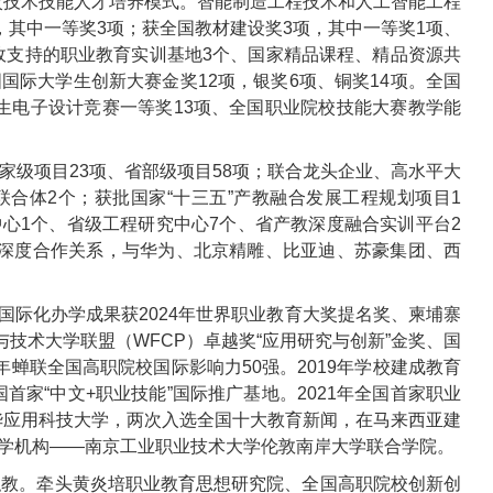
层次技术技能人才培养模式。智能制造工程技术和人工智能工程
其中一等奖3项；获全国教材建设奖3项，其中一等奖1项、
政支持的职业教育实训基地3个、国家精品课程、精品资源共
国际大学生创新大赛金奖12项，银奖6项、铜奖14项。全国
生电子设计竞赛一等奖13项、全国职业院校技能大赛教学能
级项目23项、省部级项目58项；联合龙头企业、高水平大
合体2个；获批国家“十三五”产教融合发展工程规划项目1
中心1个、省级工程研究中心7个、省产教深度融合实训平台2
立深度合作关系，与华为、北京精雕、比亚迪、苏豪集团、西
国际化办学成果获2024年世界职业教育大奖提名奖、柬埔寨
技术大学联盟（WFCP）卓越奖“应用研究与创新”金奖、国
年蝉联全国高职院校国际影响力50强。2019年学校建成教育
国首家“中文+职业技能”国际推广基地。2021年全国首家职业
华应用科技大学，两次入选全国十大教育新闻
，在马来西亚建
学机构——
南京工业职业技术大学伦敦南岸大学联合学院。
职教。牵头黄炎培职业教育思想研究院、全国高职院校创新创