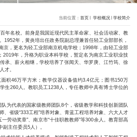
当前位置：
首页
学校概况
学校简介
的百年名校。前身是我国近现代民主革命家、社会活动家、教
校。1952年，黄炎培出任政务院副总理兼首任轻工业部部长，
至南京，更名为轻工业部南京机电学校；1998年，由轻工业部
；2019年，升格为职业本科学校，暂定名为南京工业职业技
年传承、薪火相继，学校培养了张闻天、华罗庚、江竹筠、徐
人才。
积46万平方米；教学仪器设备值约3.4亿元；图书150万
留学生260人。教职员工1238人，专任教师中具有博士学位的
团队为代表的国家级教师团队8个，省级教学和科技创新团队
师、省级“333工程”培养对象、青蓝工程培养对象、六大人才
劳动奖章”、南京市“十佳职教教师”等300余人。教育部高
中副主任委员5人）。