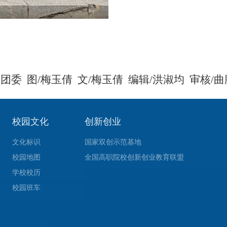
：
团委
图/
梅玉倩
文/
梅玉倩
编辑/
洪淑均
审核/
曲
校园文化
创新创业
文化标识
国家双创示范基地
校园地图
全国高职院校创新创业教育联盟
学校校历
校园班车