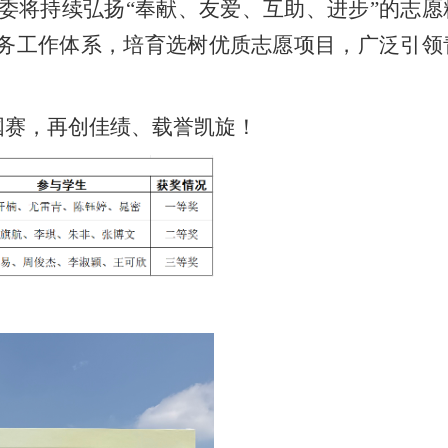
委将持续弘扬“奉献、友爱、互助、进步”的志愿
务工作体系，培育选树优质志愿项目，广泛引领
国赛，再创佳绩、载誉凯旋！