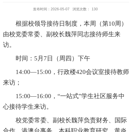
发布时间：2026-05-07
浏览次数：
130
根据校领导接待日制度，本周（第
10
周）
由
校党委常委、副校长魏萍同志接待师生来
访。
时间：
5
月
7
日（周四）下午
1
4:
00—1
5:
00，行政楼4
20
会议室接待教师
来访；
1
5:
00—1
6:
00，“一站式”学生社区服务中
心
接待
学生
来访。
校党委常委、副校长魏萍负责财务、国际
合作、港澳台事务、本科职业教育研究、黄炎