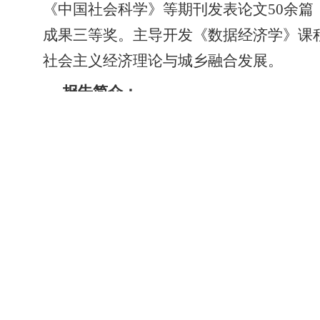
《中国社会科学》等期刊发表论文50余
成果三等奖。主导开发《数据经济学》课
社会主义经济理论与城乡融合发展。
报告简介：
本次讲座旨在系统提升社科类科研项目
威期刊发表高水平论文的丰富经验，围绕
率。
学校概况
院系部门
招生就业
学校简介
党群行政
招生信息网