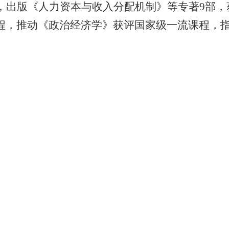
篇，出版《人力资本与收入分配机制》等专著9部
程，推动《政治经济学》获评国家级一流课程，
的申报能力。报告人秦兴方教授将结合自身主持
社科项目申报的关键环节进行深入讲解，助力青
人才队伍
产教融合
国际交流
招聘需求
合作企业
合作组织