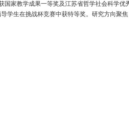
，获国家教学成果一等奖及江苏省哲学社会科学优
指导学生在挑战杯竞赛中获特等奖。研究方向聚焦
国家社科基金重点项目、在《中国社会科学》等
年教师掌握项目申报的核心要领，提高立项成功
校园文化
创新创业
文化标识
国家双创示范基地